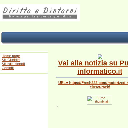
Home page
Siti Giuridici
Vai alla notizia su P
Siti istituzionali
Contatti
informatico.it
URL= https://Fresh222.com/motorized-r
closet-rack/
?