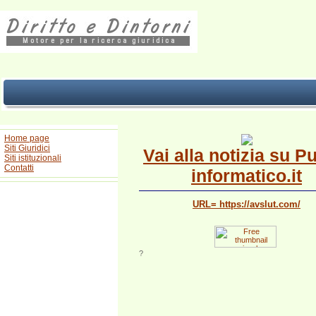
Home page
Siti Giuridici
Vai alla notizia su P
Siti istituzionali
Contatti
informatico.it
URL= https://avslut.com/
?