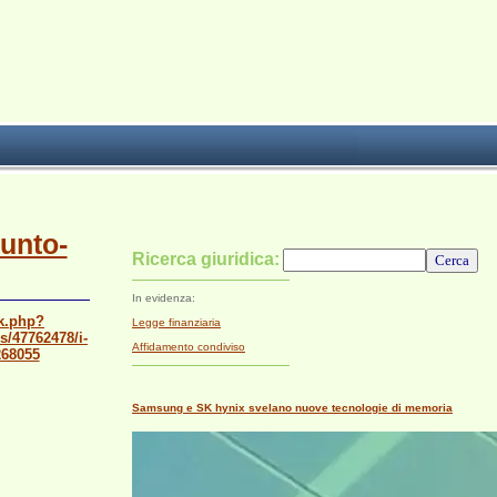
Punto-
Ricerca giuridica:
In evidenza:
ck.php?
Legge finanziaria
/47762478/i-
Affidamento condiviso
268055
Samsung e SK hynix svelano nuove tecnologie di memoria