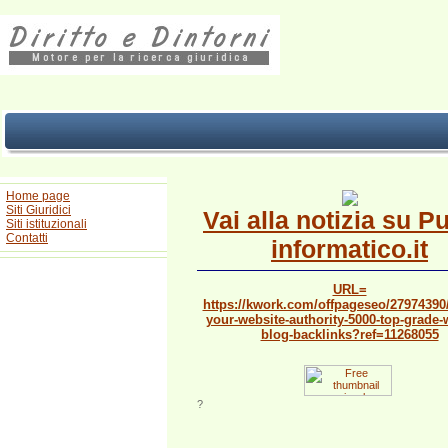
Home page
Siti Giuridici
Vai alla notizia su P
Siti istituzionali
Contatti
informatico.it
URL=
https://kwork.com/offpageseo/27974390/
your-website-authority-5000-top-grade-
blog-backlinks?ref=11268055
?