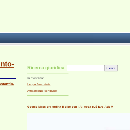
unto-
Ricerca giuridica:
In evidenza:
stantin-
Legge finanziaria
Affidamento condiviso
Google Maps ora ordina il cibo con l’AI: cosa può fare Ask M