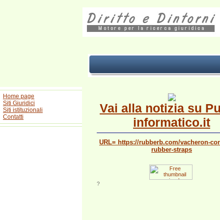
Home page
Siti Giuridici
Vai alla notizia su P
Siti istituzionali
Contatti
informatico.it
URL= https://rubberb.com/vacheron-con
rubber-straps
?