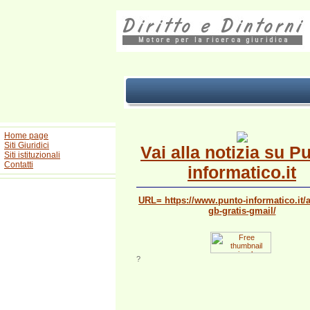
Home page
Siti Giuridici
Vai alla notizia su P
Siti istituzionali
Contatti
informatico.it
URL= https://www.punto-informatico.it/
gb-gratis-gmail/
?