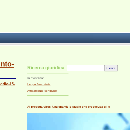
unto-
Ricerca giuridica:
In evidenza:
addio-15-
Legge finanziaria
Affidamento condiviso
AI progetta virus funzionanti: lo studio che preoccupa gli e