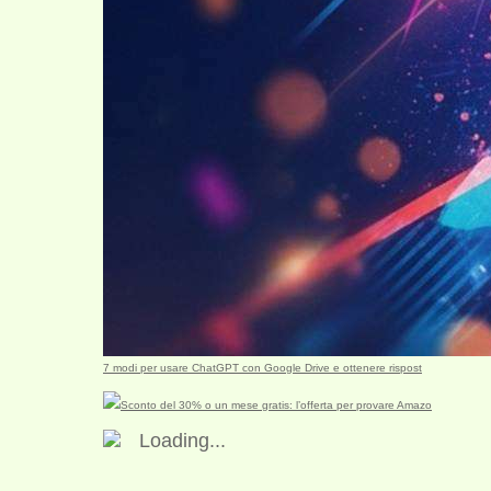
7 modi per usare ChatGPT con Google Drive e ottenere rispost
Sconto del 30% o un mese gratis: l’offerta per provare Amazo
Loading...