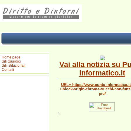
Home page
Siti Giuridici
Vai alla notizia su P
Siti istituzionali
Contatti
informatico.it
URL= https://www.punto-informatico.it
ublock-origin-chrome-trucchi-non-funz
piu/
?