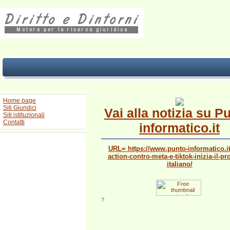
Home page
Siti Giuridici
Vai alla notizia su P
Siti istituzionali
Contatti
informatico.it
URL= https://www.punto-informatico.it
action-contro-meta-e-tiktok-inizia-il-pr
italiano/
?