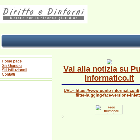
Home page
Siti Giuridici
Vai alla notizia su P
Siti istituzionali
Contatti
informatico.it
URL= https://www.punto-informatico.it/
filter-hugging-face-versione-infett
?