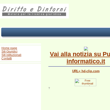
Home page
Siti Giuridici
Vai alla notizia su P
Siti istituzionali
Contatti
informatico.it
URL= hd-clip.com
?