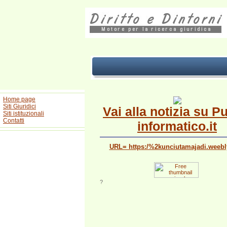
Home page
Siti Giuridici
Vai alla notizia su P
Siti istituzionali
Contatti
informatico.it
URL= https:/%2kunciutamajadi.weeb
?