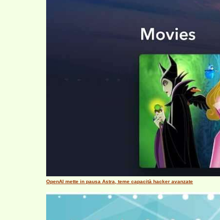
OpenAI mette in pausa Astra, teme capacità hacker avanzate