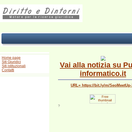
Home page
Siti Giuridici
Vai alla notizia su P
Siti istituzionali
Contatti
informatico.it
URL= https://bit.ly/m/SeoMeetUp-
?