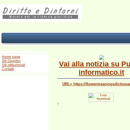
Home page
Siti Giuridici
Vai alla notizia su P
Siti istituzionali
Contatti
informatico.it
URL= https://flowermeaningsdictiona
?