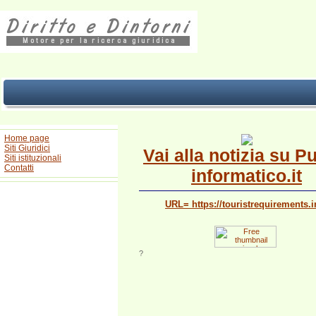
Home page
Siti Giuridici
Vai alla notizia su P
Siti istituzionali
Contatti
informatico.it
URL= https://touristrequirements.i
?