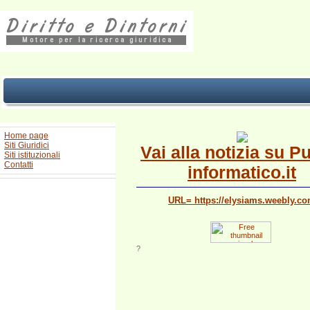
Home page
Siti Giuridici
Vai alla notizia su P
Siti istituzionali
Contatti
informatico.it
URL= https://elysiams.weebly.c
?