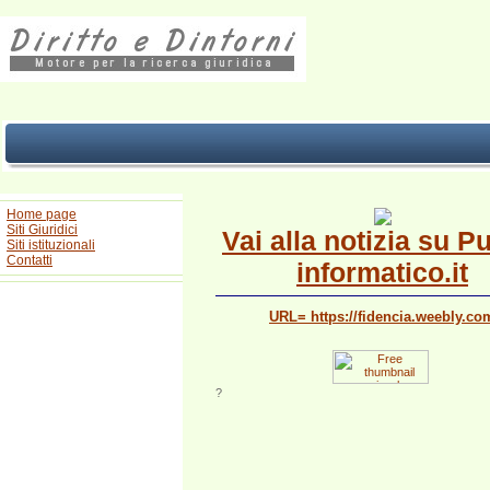
Home page
Siti Giuridici
Vai alla notizia su P
Siti istituzionali
Contatti
informatico.it
URL= https://fidencia.weebly.co
?