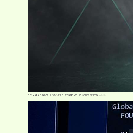
deGDID blocca il tracker di Windows, lo script ferma GDID