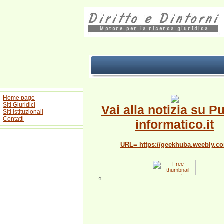
Home page
Siti Giuridici
Vai alla notizia su P
Siti istituzionali
Contatti
informatico.it
URL= https://geekhuba.weebly.c
?