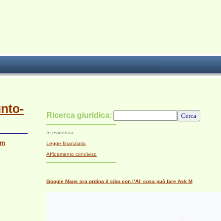
unto-
Ricerca giuridica:
In evidenza:
om
Legge finanziaria
Affidamento condiviso
Google Maps ora ordina il cibo con l’AI: cosa può fare Ask M