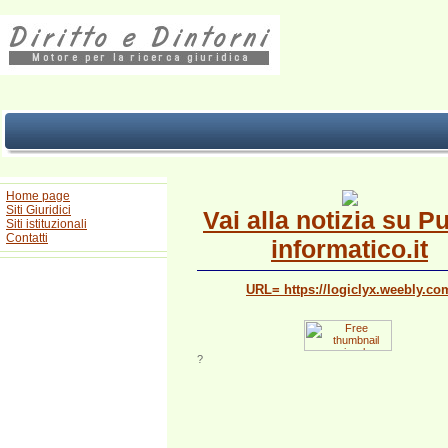
Home page
Siti Giuridici
Vai alla notizia su P
Siti istituzionali
Contatti
informatico.it
URL= https://logiclyx.weebly.co
?