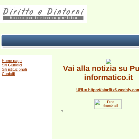
Home page
Siti Giuridici
Vai alla notizia su P
Siti istituzionali
Contatti
informatico.it
URL= https://starflix6.weebly.co
?