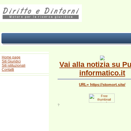
Home page
Siti Giuridici
Vai alla notizia su P
Siti istituzionali
Contatti
informatico.it
URL= https://stomort.site/
?