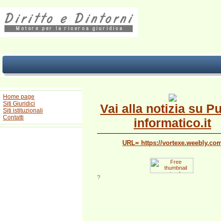
Home page
Siti Giuridici
Vai alla notizia su P
Siti istituzionali
Contatti
informatico.it
URL= https://vortexe.weebly.co
?