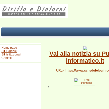
Home page
Siti Giuridici
Vai alla notizia su P
Siti istituzionali
Contatti
informatico.it
URL= https://www.schedulelogin.
?