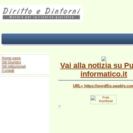
Home page
Siti Giuridici
Vai alla notizia su P
Siti istituzionali
Contatti
informatico.it
URL= https://wyrdflix.weebly.co
?