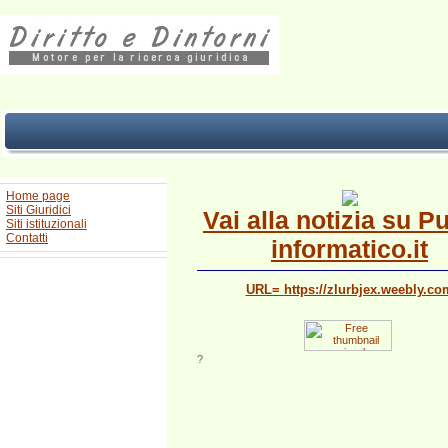
Home page
Siti Giuridici
Vai alla notizia su P
Siti istituzionali
Contatti
informatico.it
URL= https://zlurbjex.weebly.co
?