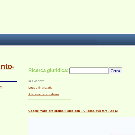
unto-
Ricerca giuridica:
In evidenza:
om
Legge finanziaria
Affidamento condiviso
Google Maps ora ordina il cibo con l’AI: cosa può fare Ask M