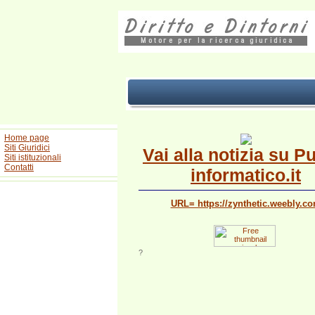
Home page
Siti Giuridici
Vai alla notizia su P
Siti istituzionali
Contatti
informatico.it
URL= https://zynthetic.weebly.c
?