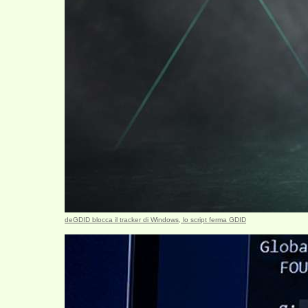
deGDID blocca il tracker di Windows, lo script ferma GDID